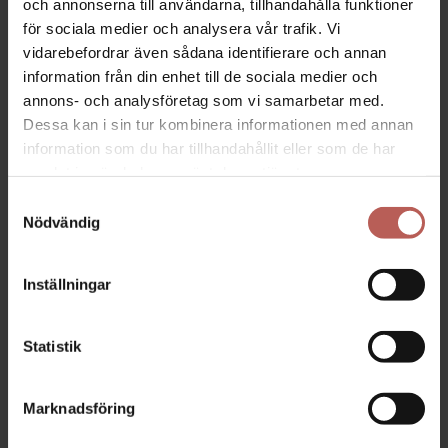
och annonserna till användarna, tillhandahålla funktioner
för sociala medier och analysera vår trafik. Vi
vidarebefordrar även sådana identifierare och annan
information från din enhet till de sociala medier och
annons- och analysföretag som vi samarbetar med.
Dessa kan i sin tur kombinera informationen med annan
information som du har tillhandahållit eller som de har
samlat in när du har använt deras tjänster.
Samtyckesval
RESAN GENOM LIVET
PERFECT MATCH
Nödvändig
5.280,00
SEK
3.670,00
SEK
Inställningar
Statistik
Marknadsföring