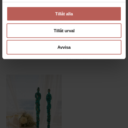
Tillåt alla
Tillåt urval
HJÄRTAN MÖTS
NYA HÖJDER –
Avvisa
TILLSAMMANS
2.640,00
SEK
5.570,00
SEK