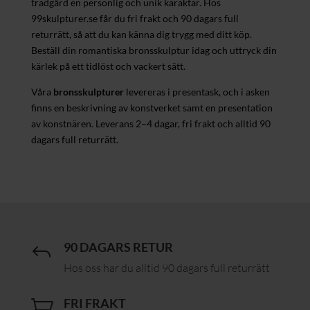
trädgård en personlig och unik karaktär. Hos
99skulpturer.se får du fri frakt och 90 dagars full
returrätt, så att du kan känna dig trygg med ditt köp.
Beställ din romantiska bronsskulptur idag och uttryck din
kärlek på ett tidlöst och vackert sätt.
Våra
bronsskulpturer
levereras i presentask, och i asken
finns en beskrivning av konstverket samt en presentation
av konstnären. Leverans 2–4 dagar, fri frakt och alltid 90
dagars full returrätt.
90 DAGARS RETUR
J
Hos oss har du alltid 90 dagars full returrätt
FRI FRAKT
