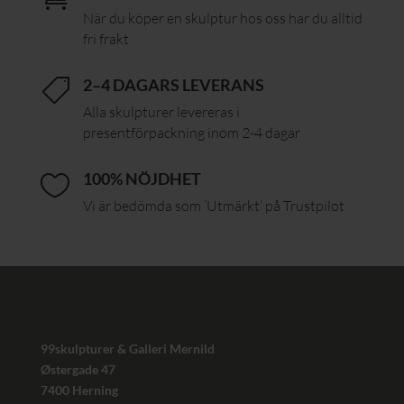
När du köper en skulptur hos oss har du alltid
fri frakt
2–4 DAGARS LEVERANS

Alla skulpturer levereras i
presentförpackning inom 2-4 dagar
100% NÖJDHET

Vi är bedömda som ’Utmärkt’ på Trustpilot
99skulpturer & Galleri Mernild
Østergade 47
7400 Herning