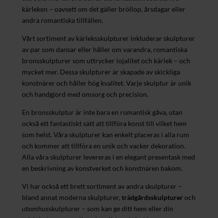
kärleken – oavsett om det gäller bröllop, årsdagar eller
andra romantiska tillfällen.
Vårt sortiment av kärleksskulpturer inkluderar skulpturer
av par som dansar eller håller om varandra, romantiska
bronsskulpturer som uttrycker lojalitet och kärlek – och
mycket mer. Dessa skulpturer är skapade av skickliga
konstnärer och håller hög kvalitet. Varje skulptur är unik
och handgjord med omsorg och precision.
En bronsskulptur är inte bara en romantisk gåva, utan
också ett fantastiskt sätt att tillföra konst till vilket hem
som helst. Våra skulpturer kan enkelt placeras i alla rum
och kommer att tillföra en unik och vacker dekoration.
Alla våra skulpturer levereras i en elegant presentask med
en beskrivning av konstverket och konstnären bakom.
Vi har också ett brett sortiment av andra skulpturer –
bland annat moderna skulpturer,
trädgårdsskulpturer
och
utomhusskulpturer – som kan ge ditt hem eller din