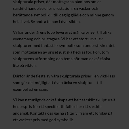
skulpturala priser, där mottagarna påminns om en
särskild händelse eller prestation. En vacker och
berättande symbolik – till daglig glädje och minne genom
hela livet. Se andra teman i översikten.
Vi har under årens lopp levererat många priser till olika
evenemang och pristagare. Vi har ett stort urval av
skulpturer med fantastisk symbolik som understryker det
som mottagaren av priset just ska hedras för. Förutom
skulpturens utformning och tema bör man också tänka
lite på vikten.
Därför är de flesta av våra skulpturala priser i en viktklass
som gör det möjligt att överräcka en skulptur – till
exempel på en scen.
Vi kan naturligtvis också skapa ett helt särskilt skulpturalt
hederspris för ett specifikt tillfälle eller ett särskilt
ändamål. Kontakta oss gärna så tar vi fram ett förslag på
ett vackert pris med god symbolik.