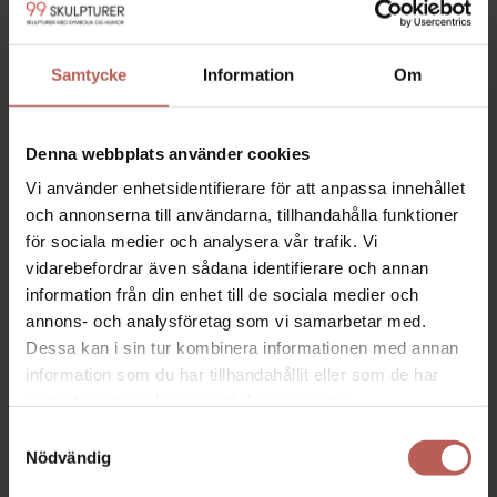
Samtycke
Information
Om
Denna webbplats använder cookies
Vi använder enhetsidentifierare för att anpassa innehållet
och annonserna till användarna, tillhandahålla funktioner
SAMSPEL
LYFTER I FLOCK
för sociala medier och analysera vår trafik. Vi
3.670,00
SEK
8.800,00
SEK
vidarebefordrar även sådana identifierare och annan
information från din enhet till de sociala medier och
annons- och analysföretag som vi samarbetar med.
Dessa kan i sin tur kombinera informationen med annan
information som du har tillhandahållit eller som de har
samlat in när du har använt deras tjänster.
Samtyckesval
Nödvändig