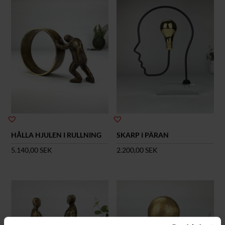
HÅLLA HJULEN I RULLNING
SKARP I PÄRAN
5.140,00
SEK
2.200,00
SEK