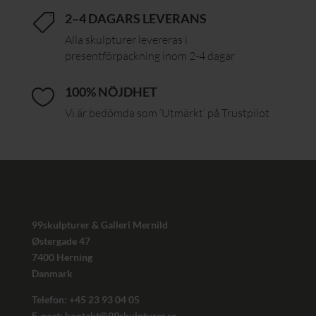
2–4 DAGARS LEVERANS

Alla skulpturer levereras i
presentförpackning inom 2-4 dagar
100% NÖJDHET

Vi är bedömda som ’Utmärkt’ på Trustpilot
99skulpturer & Galleri Mernild
Østergade 47
7400 Herning
Danmark
Telefon: +45
23 93 04 05
E-post:
kontakt@99skulpturer.se