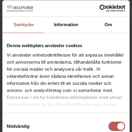
Samtycke
Information
Om
Denna webbplats använder cookies
Vi använder enhetsidentifierare för att anpassa innehållet
och annonserna till användarna, tillhandahålla funktioner
för sociala medier och analysera vår trafik. Vi
vidarebefordrar även sådana identifierare och annan
information från din enhet till de sociala medier och
annons- och analysföretag som vi samarbetar med.
Dessa kan i sin tur kombinera informationen med annan
SLØYFEN II
FIGHTERN – HÖJD 54 CM
information som du har tillhandahållit eller som de har
14.660,00
SEK
36.650,00
SEK
samlat in när du har använt deras tjänster.
Samtyckesval
Nödvändig