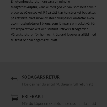
En utomhusskulptur kan vara en mindre
trädgårdsskulptur, kanske med god volym, som helt enkelt
placeras på en sockel. På så sätt kan konstverket betraktas
på rätt nivå. Vårt urval av stora skulpturer omfattar även
utomhusskulpturer i brons, som lämpar sig mycket väl för
att skapa ett vackert och stilfullt uttryck i trädgården.
Våra skulpturer för hem och trädgård levereras alltid med
fri frakt och 90 dagars returrätt.
90 DAGARS RETUR
J
Hos oss har du alltid 90 dagars full returrätt
FRI FRAKT

När du köper en skulptur hos oss har du alltid