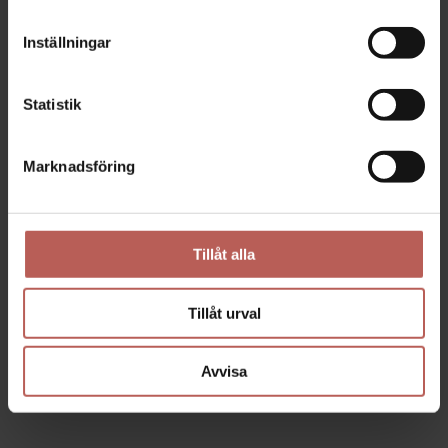
Inställningar
Statistik
Marknadsföring
Tillåt alla
DEN FRAMSYNTE – HÖJD 50
FIGHTERN & DEN
CM
FRAMSYNTE – STOR
Tillåt urval
36.650,00
SEK
65.970,00
SEK
Avvisa