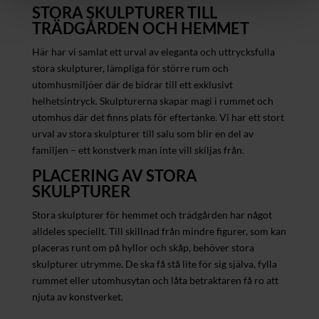
STORA SKULPTURER TILL
TRÄDGÅRDEN OCH HEMMET
Här har vi samlat ett urval av eleganta och uttrycksfulla
stora skulpturer, lämpliga för större rum och
utomhusmiljöer där de bidrar till ett exklusivt
helhetsintryck. Skulpturerna skapar magi i rummet och
utomhus där det finns plats för eftertanke. Vi har ett stort
urval av stora skulpturer till salu som blir en del av
familjen – ett konstverk man inte vill skiljas från.
PLACERING AV STORA
SKULPTURER
Stora skulpturer för hemmet och trädgården har något
alldeles speciellt. Till skillnad från mindre figurer, som kan
placeras runt om på hyllor och skåp, behöver stora
skulpturer utrymme. De ska få stå lite för sig själva, fylla
rummet eller utomhusytan och låta betraktaren få ro att
njuta av konstverket.