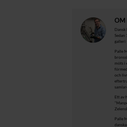
OM 
Dansk 
Sedan 
galleri
Palle M
bronss
möts i 
förmed
och liv
eftertr
samlar
Ett av
"Manpo
Zelensk
Palle M
danska 