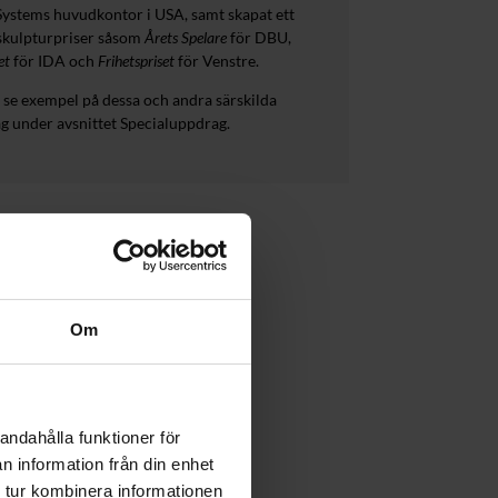
ystems huvudkontor i USA, samt skapat ett
 skulpturpriser såsom
Årets Spelare
för DBU,
set
för IDA och
Frihetspriset
för Venstre.
 se exempel på dessa och andra särskilda
g under avsnittet Specialuppdrag.
Om
andahålla funktioner för
n information från din enhet
 tur kombinera informationen