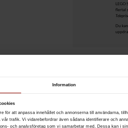
LEGO S
flertal
Telepri
Du kan
uppdra
 HYLDEST TIL MENNESKET OG NATUREN
Information
inerad så att varje skulptur får sitt eget uttryck.
cookies
e för att anpassa innehållet och annonserna till användarna, tillh
vår trafik. Vi vidarebefordrar även sådana identifierare och anna
nnons- och analysföretag som vi samarbetar med. Dessa kan i sin