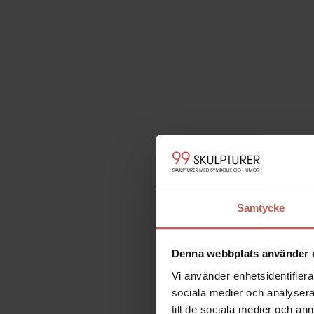
Beskrivning
GEJSER II - EN
Samtycke
Konstnär: Palle Mernild
Handgjord bronsskulptur – pat
Denna webbplats använder 
Höjd ca 40 cm.
Bredd ca 13 cm.
Vi använder enhetsidentifierar
Djup ca 12 cm.
sociala medier och analysera 
Vikt ca 1,5 kg.
till de sociala medier och a