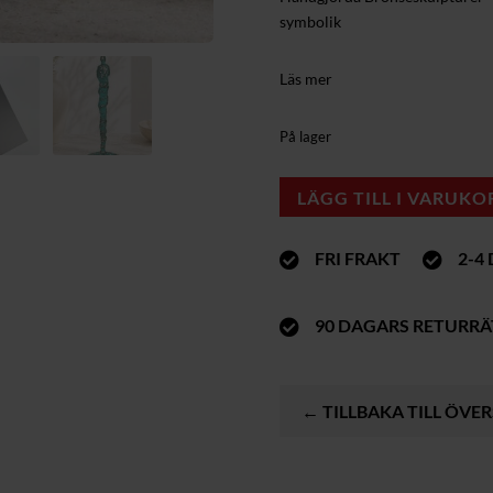
symbolik
Läs mer
På lager
LÄGG TILL I VARUKO
FRI FRAKT
2-4


90 DAGARS RETURRÄ

← TILLBAKA TILL ÖVE