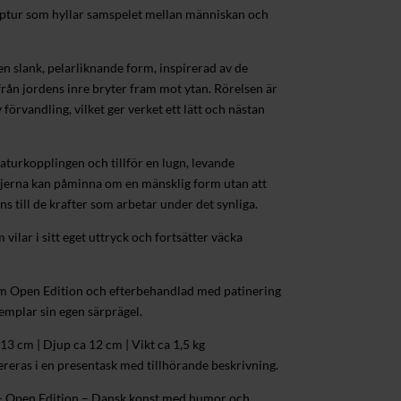
lptur som hyllar samspelet mellan människan och
en slank, pelarliknande form, inspirerad av de
från jordens inre bryter fram mot ytan. Rörelsen är
 förvandling, vilket ger verket ett lätt och nästan
turkopplingen och tillför en lugn, levande
njerna kan påminna om en mänsklig form utan att
ns till de krafter som arbetar under det synliga.
vilar i sitt eget uttryck och fortsätter väcka
om Open Edition och efterbehandlad med patinering
xemplar sin egen särprägel.
13 cm | Djup ca 12 cm | Vikt ca 1,5 kg
reras i en presentask med tillhörande beskrivning.
– Open Edition – Dansk konst med humor och