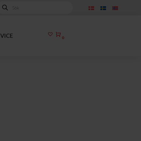
roducts
earch
Kundvagn
VICE
0