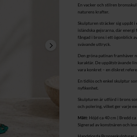
En vacker och stilren bronssku
naturens krafter.
Skulpturen sträcker sig uppåt i 
isländska gejsrarna, där energi 
fångad i brons i ett ögonblick av
svävande uttryck.
Den gröna patinan framhäver na
karaktär. De uppåtsträvande li
vara konkret – en diskret refere
En tidlös och enkel skulptur som 
nyfikenhet.
Skulpturen är utförd i brons s
och polering, vilket ger varje e
Mått
: Höjd ca 40 cm | Bredd ca 
Signerad av konstnären och leve
Handgjorda Bronseskulpturer 