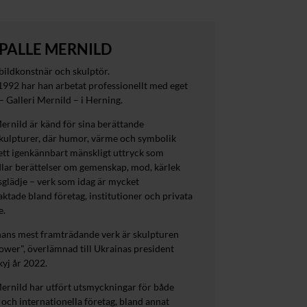
PALLE MERNILD
bildkonstnär och skulptör.
1992 har han arbetat professionellt med eget
 – Galleri Mernild – i Herning.
ernild är känd för sina berättande
kulpturer, där humor, värme och symbolik
ett igenkännbart mänskligt uttryck som
lar berättelser om gemenskap, mod, kärlek
sglädje – verk som idag är mycket
aktade bland företag, institutioner och privata
e.
 hans mest framträdande verk är skulpturen
wer", överlämnad till Ukrainas president
yj år 2022.
ernild har utfört utsmyckningar för både
och internationella företag, bland annat