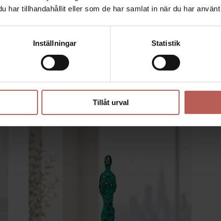
har tillhandahållit eller som de har samlat in när du har använt 
acker presentask med bifogad beskrivning av konstnären samt konstverket
r - Open Edition - Dansk konst med humor och symbolik
Inställningar
Statistik
Tillåt urval
R …