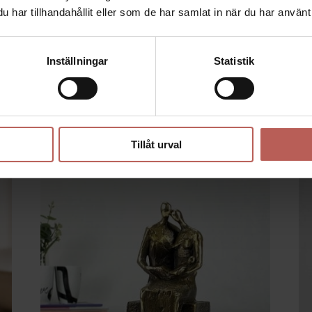
acker presentask med bifogad beskrivning av konstnären och konstverket.
har tillhandahållit eller som de har samlat in när du har använt 
 – Limited Edition – dansk konst med humor och symbolik
Inställningar
Statistik
R
Tillåt urval