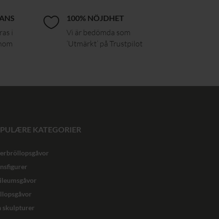
RANS
100% NÖJDHET

ras i
Vi är bedömda som
inom
’Utmärkt’ på Trustpilot
PULÆRE KATEGORIER
verbröllopsgåvor
nsfigurer
ileumsgåvor
llopsgåvor
a skulpturer