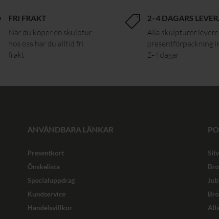
FRI FRAKT
2–4 DAGARS LEVE


När du köper en skulptur
Alla skulpturer levere
hos oss har du alltid fri
presentförpackning 
frakt
2-4 dagar
ANVÄNDBARA LÄNKAR
PO
Presentkort
Sil
Önskelista
Bro
Specialuppdrag
Jub
Kundservice
Brö
Handelsvillkor
All