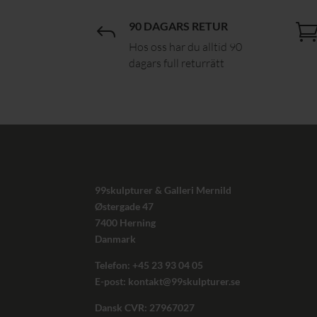
90 DAGARS RETUR
J
Hos oss har du alltid 90
dagars full returrätt
99skulpturer & Galleri Mernild
Østergade 47
7400 Herning
Danmark
Telefon: +45
23 93 04 05
E-post:
kontakt@99skulpturer.se
Dansk CVR: 27967027