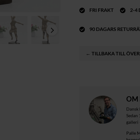
FRI FRAKT
2-4


90 DAGARS RETURRÄ

← TILLBAKA TILL ÖVE
OM 
Dansk 
Sedan 
galleri
Palle M
bronss