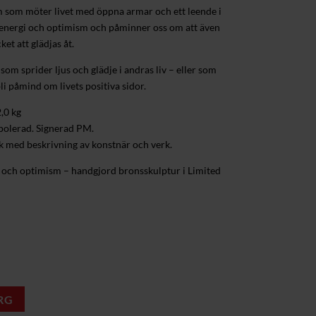
dem som möter livet med öppna armar och ett leende i
v energi och optimism och påminner oss om att även
et att glädjas åt.
 som sprider ljus och glädje i andras liv – eller som
 bli påmind om livets positiva sidor.
,0 kg
 polerad. Signerad PM.
k med beskrivning av konstnär och verk.
 och optimism – handgjord bronsskulptur i Limited
RG