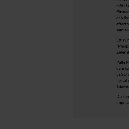
möts i 
förmed
och liv
eftertr
samlar
Ett av
"Manpo
Zelensk
Palle M
danska 
LEGO S
flertal
Telepri
Du kan
uppdra