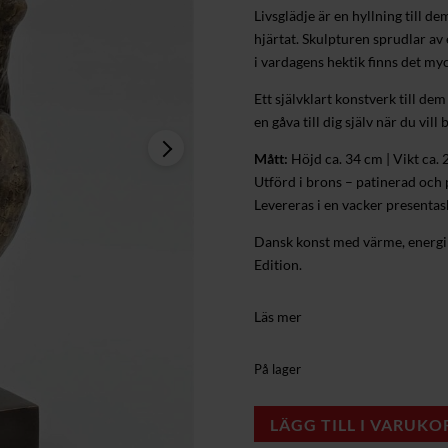
Livsglädje är en hyllning till 
hjärtat. Skulpturen sprudlar a
i vardagens hektik finns det myck
Ett självklart konstverk till dem
en gåva till dig själv när du vill
Mått:
Höjd ca. 34 cm | Vikt ca. 2
Utförd i brons – patinerad och
Levereras i en vacker presentas
Dansk konst med värme, energi
Edition.
Läs mer
På lager
LÄGG TILL I VARUKO