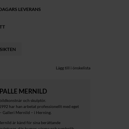
 DAGARS LEVERANS
TT
RSIKTEN
Lägg till i önskelista
PALLE MERNILD
bildkonstnär och skulptör.
1992 har han arbetat professionellt med eget
 – Galleri Mernild – i Herning.
ernild är känd för sina berättande
kulpturer, där humor, värme och symbolik