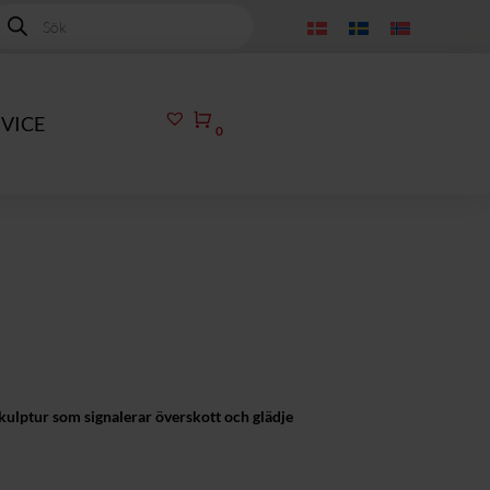
roducts
earch
Kundvagn
VICE
0
ulptur som signalerar överskott och glädje