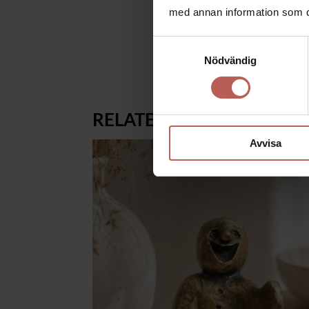
Skulpturen levereras i en v
med annan information som du 
Handgjorda bronsskulpturer
Samtyckesval
Nödvändig
RELATERADE PRODUKTE
Avvisa