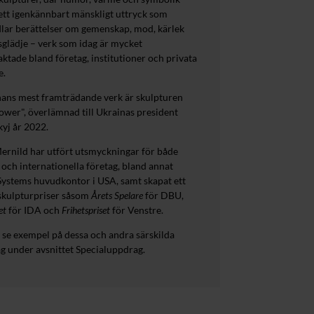
ett igenkännbart mänskligt uttryck som
lar berättelser om gemenskap, mod, kärlek
sglädje – verk som idag är mycket
aktade bland företag, institutioner och privata
e.
 hans mest framträdande verk är skulpturen
wer", överlämnad till Ukrainas president
yj år 2022.
ernild har utfört utsmyckningar för både
och internationella företag, bland annat
ystems huvudkontor i USA, samt skapat ett
 skulpturpriser såsom
Årets Spelare
för DBU,
set
för IDA och
Frihetspriset
för Venstre.
 se exempel på dessa och andra särskilda
g under avsnittet Specialuppdrag.