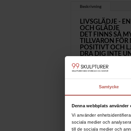
Beskrivning
LIVSGLÄDJE - 
OCH GLÄDJE
DET FINNS SÅ M
TILLVARON FÖR
POSITIVT OCH L
DRA DIG INTE U
SKULPTUREN ÄR 
HÖJD CA 34 CM. 
Limited Edition på 99 exemp
Konstnär: Palle Mernild
Samtycke
Det finns så mycket att glädja
Tillvaron för med sig nya si
Denna webbplats använder 
Dra dig inte undan, utan kas
Vi använder enhetsidentifierar
Skulpturen är utförd i brons
sociala medier och analysera 
Höjd ca 34 cm. Vikt ca 2,0 k
till de sociala medier och a