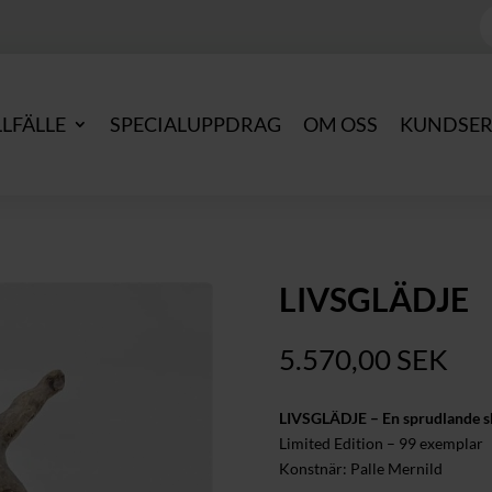
P
s
LLFÄLLE
SPECIALUPPDRAG
OM OSS
KUNDSER
LIVSGLÄDJE
5.570,00
SEK
LIVSGLÄDJE – En sprudlande sk
Limited Edition – 99 exemplar
Konstnär: Palle Mernild