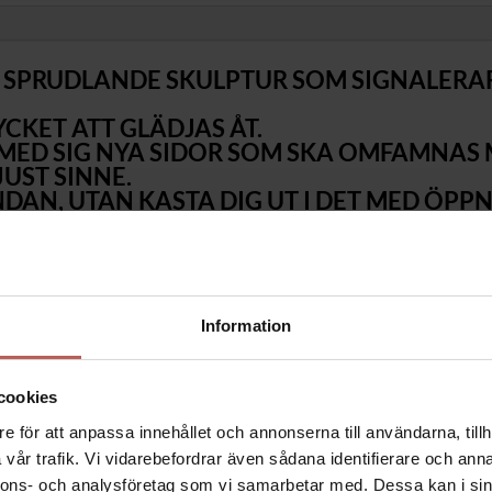
EN SPRUDLANDE SKULPTUR SOM SIGNALER
YCKET ATT GLÄDJAS ÅT.
 MED SIG NYA SIDOR SOM SKA OMFAMNAS 
JUST SINNE.
NDAN, UTAN KASTA DIG UT I DET MED ÖPP
UTFÖRD I BRONS.
VIKT CA 2,0 KG.
lar.
Information
s åt.
dor som ska omfamnas med ett positivt och ljust sinne.
cookies
ta dig ut i det med öppna armar.
e för att anpassa innehållet och annonserna till användarna, tillh
.
vår trafik. Vi vidarebefordrar även sådana identifierare och anna
g. Signerad PM.
nnons- och analysföretag som vi samarbetar med. Dessa kan i sin