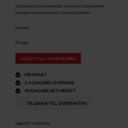
Dansk konst med symbolik, värme och tacksamhet –
handgjord brons­skulptur i Limited Edition.
Läs mer
På lager
LÄGG TILL I VARUKORG
FRI FRAKT

2-4 DAGARS LEVERANS

90 DAGARS RETURRÄTT

← TILLBAKA TILL ÖVERSIKTEN
Lägg till i önskelista