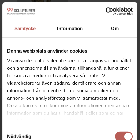
Samtycke
Information
Om
LYFTER I FLOCK
8.800,00
SEK
Denna webbplats använder cookies
Vi använder enhetsidentifierare för att anpassa innehållet
och annonserna till användarna, tillhandahålla funktioner
för sociala medier och analysera vår trafik. Vi
vidarebefordrar även sådana identifierare och annan
information från din enhet till de sociala medier och
annons- och analysföretag som vi samarbetar med.
Dessa kan i sin tur kombinera informationen med annan
90 DAGARS RETUR
J
information som du har tillhandahållit eller som de har
Hos oss har du alltid 90 dagars full returrätt
samlat in när du har använt deras tjänster.
Samtyckesval
FRI FRAKT

Nödvändig