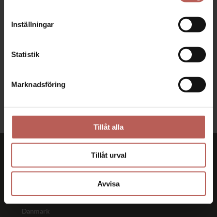
När du köper en skulptur hos oss har du alltid
fri frakt
Inställningar
2–4 DAGARS LEVERANS

Alla skulpturer levereras i
Statistik
presentförpackning inom 2-4 dagar
Marknadsföring
100% NÖJDHET

Vi är bedömda som ’Utmärkt’ på Trustpilot
Tillåt alla
Tillåt urval
99skulpturer & Galleri Mernild
Avvisa
Østergade 47
7400 Herning
Danmark