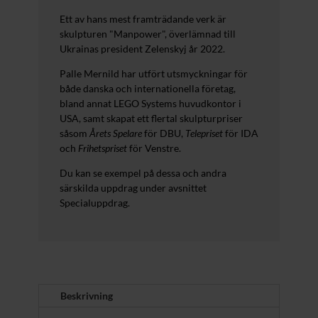
Ett av hans mest framträdande verk är
skulpturen "Manpower", överlämnad till
Ukrainas president Zelenskyj år 2022.
Palle Mernild har utfört utsmyckningar för
både danska och internationella företag,
bland annat LEGO Systems huvudkontor i
USA, samt skapat ett flertal skulpturpriser
såsom
Årets Spelare
för DBU,
Telepriset
för IDA
och
Frihetspriset
för Venstre.
Du kan se exempel på dessa och andra
särskilda uppdrag under avsnittet
Specialuppdrag.
Beskrivning