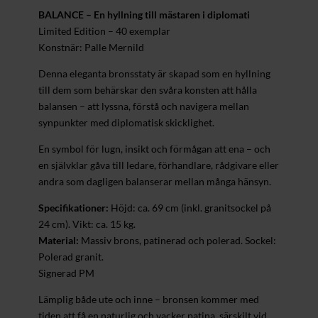
BALANCE – En hyllning till mästaren i diplomati
Limited Edition – 40 exemplar
Konstnär: Palle Mernild
Denna eleganta bronsstaty är skapad som en hyllning
till dem som behärskar den svåra konsten att hålla
balansen – att lyssna, förstå och navigera mellan
synpunkter med diplomatisk skicklighet.
En symbol för lugn, insikt och förmågan att ena – och
en självklar gåva till ledare, förhandlare, rådgivare eller
andra som dagligen balanserar mellan många hänsyn.
Specifikationer:
Höjd: ca. 69 cm (inkl. granitsockel på
24 cm). Vikt: ca. 15 kg.
Material:
Massiv brons, patinerad och polerad. Sockel:
Polerad granit.
Signerad PM
Lämplig både ute och inne – bronsen kommer med
tiden att få en naturlig och vacker patina, särskilt vid