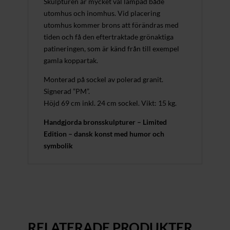
Skulpturen är mycket väl lämpad både
utomhus och inomhus. Vid placering
utomhus kommer brons att förändras med
tiden och få den eftertraktade grönaktiga
patineringen, som är känd från till exempel
gamla koppartak.
Monterad på sockel av polerad granit.
Signerad ”PM”.
Höjd 69 cm inkl. 24 cm sockel. Vikt: 15 kg.
Handgjorda bronsskulpturer – Limited
Edition – dansk konst med humor och
symbolik
RELATERADE PRODUKTER