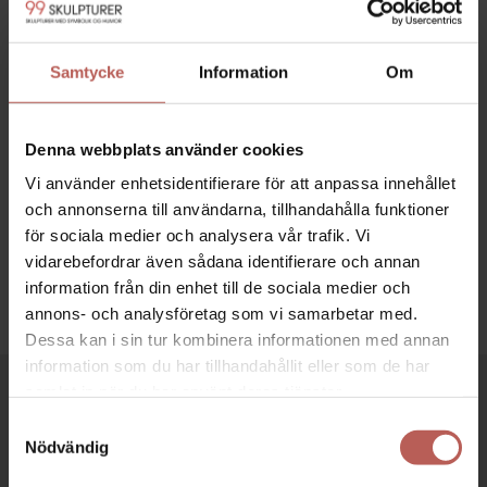
Samtycke
Information
Om
Denna webbplats använder cookies
OPTIMISTEN
Vi använder enhetsidentifierare för att anpassa innehållet
14.660,00
SEK
och annonserna till användarna, tillhandahålla funktioner
för sociala medier och analysera vår trafik. Vi
vidarebefordrar även sådana identifierare och annan
information från din enhet till de sociala medier och
annons- och analysföretag som vi samarbetar med.
Dessa kan i sin tur kombinera informationen med annan
information som du har tillhandahållit eller som de har
samlat in när du har använt deras tjänster.
90 DAGARS RETUR
J
Samtyckesval
Nödvändig
Hos oss har du alltid 90 dagars full returrätt