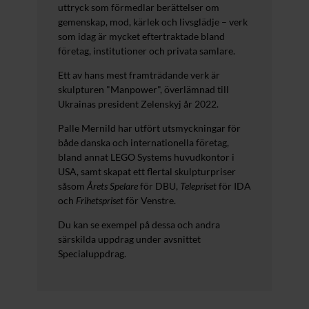
uttryck som förmedlar berättelser om
gemenskap, mod, kärlek och livsglädje – verk
som idag är mycket eftertraktade bland
företag, institutioner och privata samlare.
Ett av hans mest framträdande verk är
skulpturen "Manpower", överlämnad till
Ukrainas president Zelenskyj år 2022.
Palle Mernild har utfört utsmyckningar för
både danska och internationella företag,
bland annat LEGO Systems huvudkontor i
USA, samt skapat ett flertal skulpturpriser
såsom
Årets Spelare
för DBU,
Telepriset
för IDA
och
Frihetspriset
för Venstre.
Du kan se exempel på dessa och andra
särskilda uppdrag under avsnittet
Specialuppdrag.