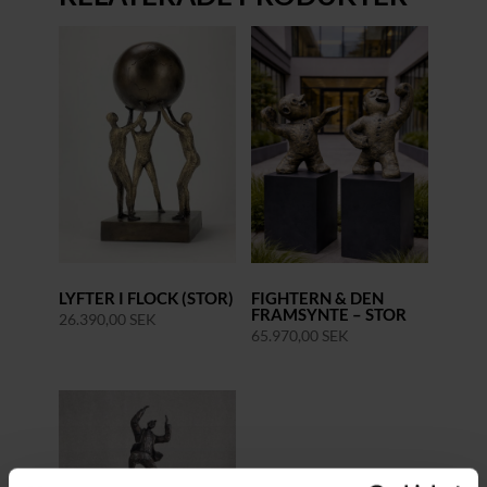
LYFTER I FLOCK (STOR)
FIGHTERN & DEN
FRAMSYNTE – STOR
26.390,00
SEK
65.970,00
SEK