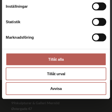
FRI FRAKT

Inställningar
När du köper en skulptur hos oss har du alltid
fri frakt
Statistik
2–4 DAGARS LEVERANS

Marknadsföring
Alla skulpturer levereras i
presentförpackning inom 2-4 dagar
100% NÖJDHET

Tillåt alla
Vi är bedömda som ’Utmärkt’ på Trustpilot
Tillåt urval
Avvisa
99skulpturer & Galleri Mernild
Østergade 47