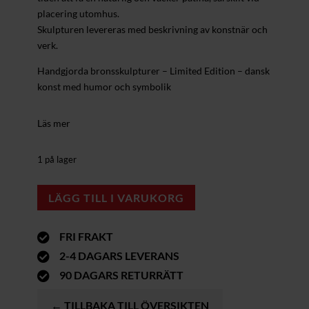
placering utomhus.
Skulpturen levereras med beskrivning av konstnär och
verk.
Handgjorda bronsskulpturer – Limited Edition – dansk
konst med humor och symbolik
Läs mer
1 på lager
LÄGG TILL I VARUKORG
FRI FRAKT

2-4 DAGARS LEVERANS

90 DAGARS RETURRÄTT

← TILLBAKA TILL ÖVERSIKTEN