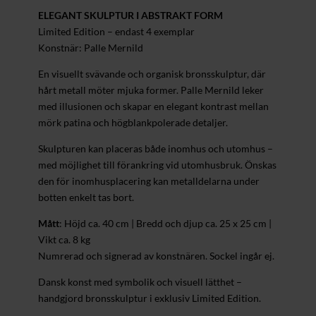
ELEGANT SKULPTUR I ABSTRAKT FORM
Limited Edition – endast 4 exemplar
Konstnär: Palle Mernild
En visuellt svävande och organisk bronsskulptur, där
hårt metall möter mjuka former. Palle Mernild leker
med illusionen och skapar en elegant kontrast mellan
mörk patina och högblankpolerade detaljer.
Skulpturen kan placeras både inomhus och utomhus –
med möjlighet till förankring vid utomhusbruk. Önskas
den för inomhusplacering kan metalldelarna under
botten enkelt tas bort.
Mått
: Höjd ca. 40 cm | Bredd och djup ca. 25 x 25 cm |
Vikt ca. 8 kg
Numrerad och signerad av konstnären. Sockel ingår ej.
Dansk konst med symbolik och visuell lätthet –
handgjord bronsskulptur i exklusiv Limited Edition.