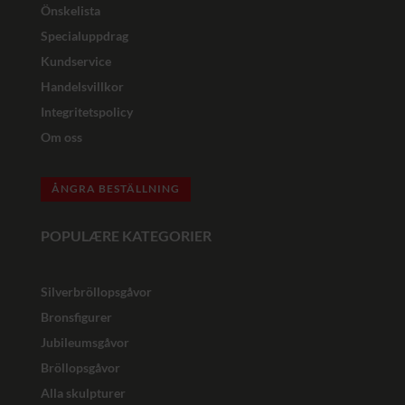
Önskelista
Specialuppdrag
Kundservice
Handelsvillkor
Integritetspolicy
Om oss
ÅNGRA BESTÄLLNING
POPULÆRE KATEGORIER
Silverbröllopsgåvor
Bronsfigurer
Jubileumsgåvor
Bröllopsgåvor
Alla skulpturer