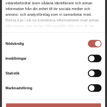
sockel, så att den kommer upp från golvet
vidarebefordrar även sådana identifierare och annan
eller marken och kan betraktas fritt från alla
information från din enhet till de sociala medier och
sidor.
annons- och analysföretag som vi samarbetar med.
Dessa kan i sin tur kombinera informationen med annan
I gjutprocessen har 2 metalltappar gjorts
information som du har tillhandahållit eller som de har
under botten för förankring vid
samlat in när du har använt deras tjänster.
utomhusbruk. Om skulpturen ska placeras
inomhus kan dessa 2 metalltappar enkelt
Samtyckesval
skäras av. Det gör vi gärna om så önskas.
Nödvändig
OBS. Sockeln på bilden ingår inte.
Inställningar
Signerad PM och numrerad.
Höjd ca 40 cm, bredd och djup ca 25 x 25
cm.
Statistik
Vikt ca 8 kg.
Handgjorda bronsskulpturer – Limited
Marknadsföring
Edition – dansk konst med humor och
symbolik