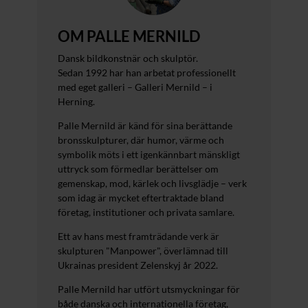
OM PALLE MERNILD
Dansk bildkonstnär och skulptör.
Sedan 1992 har han arbetat professionellt
med eget galleri – Galleri Mernild – i
Herning.
Palle Mernild är känd för sina berättande
bronsskulpturer, där humor, värme och
symbolik möts i ett igenkännbart mänskligt
uttryck som förmedlar berättelser om
gemenskap, mod, kärlek och livsglädje – verk
som idag är mycket eftertraktade bland
företag, institutioner och privata samlare.
Ett av hans mest framträdande verk är
skulpturen "Manpower", överlämnad till
Ukrainas president Zelenskyj år 2022.
Palle Mernild har utfört utsmyckningar för
både danska och internationella företag,