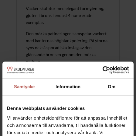
Vacker skulptur med elegant formgivning,
gjuten i brons i endast 4 numrerade
exemplar.
Den mörka patineringen samspelar vackert
med kanternas högblankpolering. På ytorna
syns också sporadiska inslag av den
glänsande bronsen genom den mörka
patinan.
Konstnären säger att han har skapat
skulpturen som en slags illusion. Den hårda
Samtycke
Information
Om
metallen framstår visuellt som mjuk och
svävande genom organiska former och
upphäver därmed metallens hårda uttryck.
Denna webbplats använder cookies
Skulpturen passar för placering både
Vi använder enhetsidentifierare för att anpassa innehållet
utomhus och inomhus.
och annonserna till användarna, tillhandahålla funktioner
Skulpturen kan med fördel placeras på en
för sociala medier och analysera vår trafik. Vi