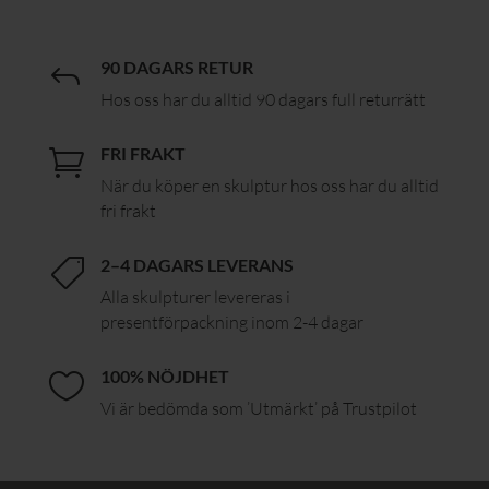
90 DAGARS RETUR
J
Hos oss har du alltid 90 dagars full returrätt
FRI FRAKT

När du köper en skulptur hos oss har du alltid
fri frakt
2–4 DAGARS LEVERANS

Alla skulpturer levereras i
presentförpackning inom 2-4 dagar
100% NÖJDHET

Vi är bedömda som ’Utmärkt’ på Trustpilot