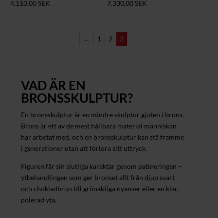
4.110,00
SEK
7.330,00
SEK
←
1
2
3
VAD ÄR EN
BRONSSKULPTUR?
En bronsskulptur är en mindre skulptur gjuten i brons.
Brons är ett av de mest hållbara material människan
har arbetat med, och en bronsskulptur kan stå framme
i generationer utan att förlora sitt uttryck.
Figuren får sin slutliga karaktär genom patineringen –
ytbehandlingen som ger bronset allt från djup svart
och chokladbrun till grönaktiga nyanser eller en klar,
polerad yta.