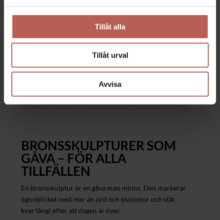
Tillåt alla
Tillåt urval
Avvisa
BRONSSKULPTURER SOM
GÅVA – FÖR ALLA
TILLFÄLLEN
En bronsskulptur är en gåva man minns. Den markerar
ögonblicket med mer än ord och blommor och står
kvar långt efter att dagen är över.