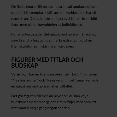
De flesta figurer tillverkas i begränsad upplaga, oftast
upp till 99 exemplar – siffran som webbutiken har sitt
namn från. Detta är inte en fast regel för varje enskild
figur, men gäller huvuddelen av kollektionen.
För en gåva betyder det något: mottagaren får en figur
som få andra har, och det märks extra tydligt på en
liten skulptur som står nära i vardagen.
FIGURER MED TITLAR OCH
BUDSKAP
Varje figur bär en titel som pekar på något. ”Fighteren”,
”Nya horisonter” och ”Resa genom livet” säger var och
en något om mottagaren eller tillfället.
Det gör figuren till mer än prydnad: du kan välja
budskapet med omsorg, och titeln följer med som ett
litet samtal varje gång någon ser den.