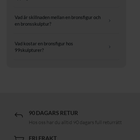
Vad är skillnaden mellan en bronsfigur och
5
en bronsskulptur?
Vad kostar en bronsfigur hos
5
99skulpturer?
90 DAGARS RETUR
J
Hos oss har du alltid 90 dagars full returrätt
FRI FRAKT