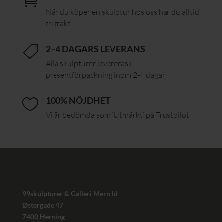

När du köper en skulptur hos oss har du alltid
fri frakt
2–4 DAGARS LEVERANS

Alla skulpturer levereras i
presentförpackning inom 2-4 dagar
100% NÖJDHET

Vi är bedömda som ’Utmärkt’ på Trustpilot
99skulpturer & Galleri Mernild
Østergade 47
7400 Herning