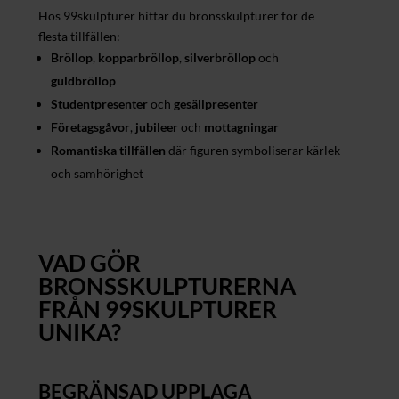
Hos 99skulpturer hittar du bronsskulpturer för de
flesta tillfällen:
Bröllop
,
kopparbröllop
,
silverbröllop
och
guldbröllop
Studentpresenter
och
gesällpresenter
Företagsgåvor
,
jubileer
och
mottagningar
Romantiska tillfällen
där figuren symboliserar kärlek
och samhörighet
VAD GÖR
BRONSSKULPTURERNA
FRÅN 99SKULPTURER
UNIKA?
BEGRÄNSAD UPPLAGA