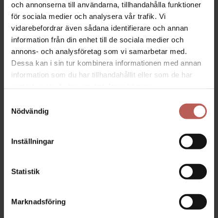
marknadsdirektör för att arbeta med skulptur på
och annonserna till användarna, tillhandahålla funktioner
heltid, och hans figurer är kända för att förena humor,
för sociala medier och analysera vår trafik. Vi
symbolik och mänsklig insikt.
vidarebefordrar även sådana identifierare och annan
information från din enhet till de sociala medier och
«Typerna av Palle Mernild» är hans mest karakteristiska
annons- och analysföretag som vi samarbetar med.
figurunivers – figurer som fångar mänskliga
Dessa kan i sin tur kombinera informationen med annan
situationer, attityder och stämningar med en träffsäker
och humoristisk blick. De är inte bara dekoration. De
information som du har tillhandahållit eller som de har
säger något.
samlat in när du har använt deras tjänster.
Samtyckesval
Nödvändig
Inställningar
Statistik
Marknadsföring